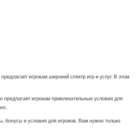
предлагает игрокам широкий спектр игр и услуг. В этом
ино предлагает игрокам привлекательные условия для
но.
, бонусы и условия для игроков. Вам нужно только