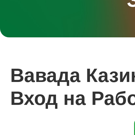
Вавада Кази
Вход на Раб