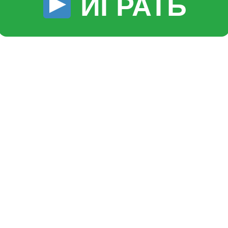
ИГРАТЬ