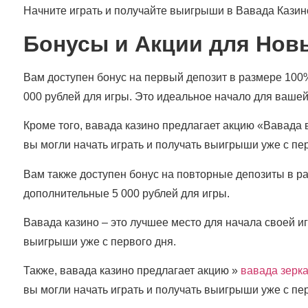
Начните играть и получайте выигрыши в Вавада Казин
Бонусы и Акции для Нов
Вам доступен бонус на первый депозит в размере 100% 
000 рублей для игры. Это идеальное начало для вашей
Кроме того, вавада казино предлагает акцию «Вавада 
вы могли начать играть и получать выигрыши уже с пер
Вам также доступен бонус на повторные депозиты в раз
дополнительные 5 000 рублей для игры.
Вавада казино – это лучшее место для начала своей иг
выигрыши уже с первого дня.
Также, вавада казино предлагает акцию »
вавада зерк
вы могли начать играть и получать выигрыши уже с пер