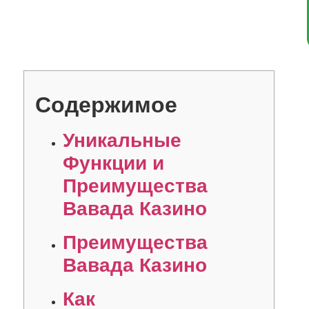
Содержимое
Уникальные
Функции и
Преимущества
Вавада Казино
Преимущества
Вавада Казино
Как