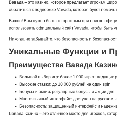
Вавада – это казино, которое предлагает игрокам широ
обратиться к поддержке Vavada, которая будет помочь 
Важно! Вам нужно быть осторожным при поиске официа
использовать официальный сайт Vavada, чтобы быть у
Никогда не забывайте, что безопасность и безопасност
Уникальные Функции и П
Преимущества Вавада Казин
Большой выбор игр: более 1 000 игр от ведущих р
Высокие ставки: до 10 000 рублей на один spin.
Бонусы и акции: регулярные бонусы и акции для 
Многоязычный интерфейс: доступен на русском, а
Безопасность: защищенный интерфейс и надежна
Вавада Казино – это отличное место для игроков, ко