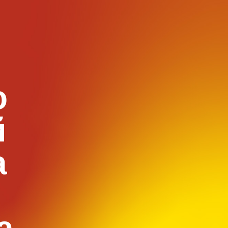
о
й
а