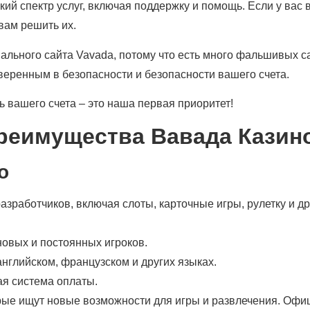
кий спектр услуг, включая поддержку и помощь. Если у вас
вам решить их.
льного сайта Vavada, потому что есть много фальшивых сай
веренным в безопасности и безопасности вашего счета.
ь вашего счета – это наша первая приоритет!
реимущества Вавада Казин
о
азработчиков, включая слоты, карточные игры, рулетку и др
новых и постоянных игроков.
нглийском, французском и других языках.
я система оплаты.
торые ищут новые возможности для игры и развлечения. Оф