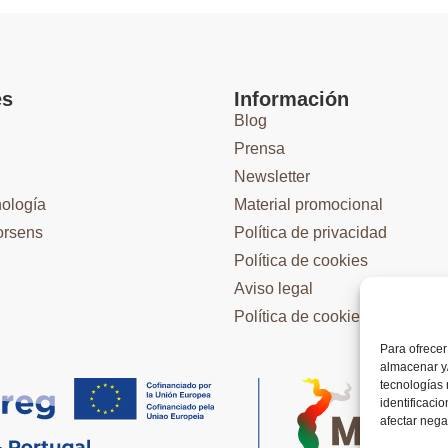
es
Información
Blog
Prensa
Newsletter
nología
Material promocional
orsens
Política de privacidad
Política de cookies
Aviso legal
Política de cookies
Para ofrecer
almacenar y/
tecnologías
identificaci
afectar nega