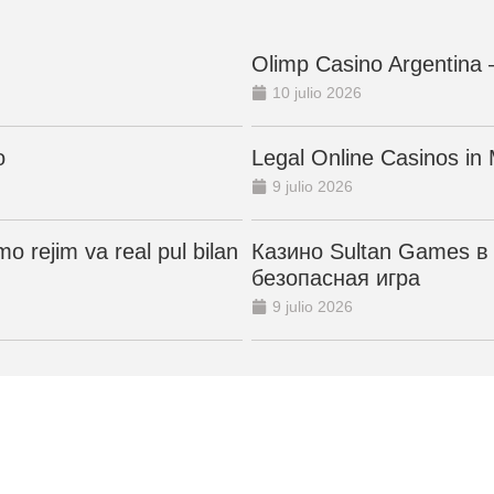
Olimp Casino Argentina
10 julio 2026
o
Legal Online Casinos in 
9 julio 2026
 rejim va real pul bilan
Казино Sultan Games в
безопасная игра
9 julio 2026