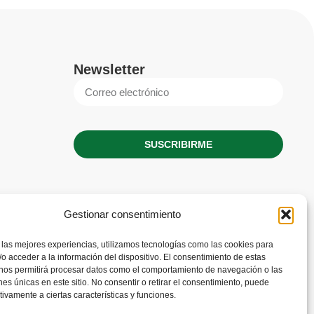
Newsletter
SUSCRIBIRME
Gestionar consentimiento
 las mejores experiencias, utilizamos tecnologías como las cookies para
o acceder a la información del dispositivo. El consentimiento de estas
 nos permitirá procesar datos como el comportamiento de navegación o las
ones únicas en este sitio. No consentir o retirar el consentimiento, puede
tivamente a ciertas características y funciones.