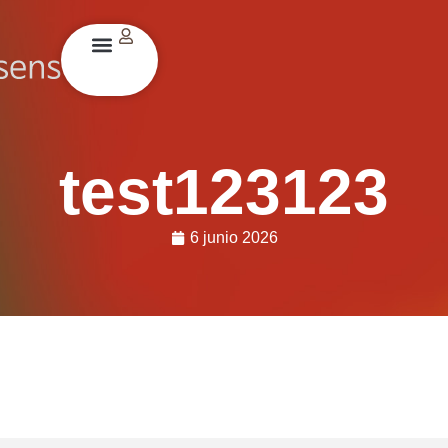
test123123
6 junio 2026