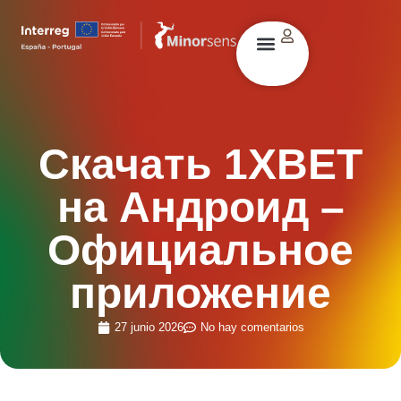
Скачать 1XBET
на Андроид –
Официальное
приложение
27 junio 2026
No hay comentarios