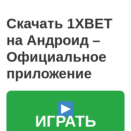
Скачать 1XBET
на Андроид –
Официальное
приложение
ИГРАТЬ