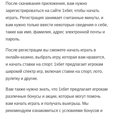
После скачивания приложения, вам нужно
зарегистрироваться на сайте 1хбет, чтобы начать
играть. Регистрация занимает считанные минуты, и
вам нужно только ввести некоторые сведения о себе,
такие как имя, фамилия, адрес электронной почты и
пароль.
После регистрации вы сможете начать играть в
онлайн-казино, выбрать игру, которая вам нравится,
и начать ставки на спорт. 1хбет предлагает игрокам
широкий спектр игр, включая ставки на спорт, лото,
рулетку и другие.
Вам также нужно знать, что 1хбет предлагает игрокам
различные бонусы и акции, которые могут помочь
вам начать играть и получать выигрыш. Мы
рекомендуем ознакомиться с условиями бонусов и