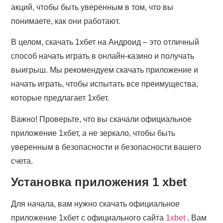
акций, чтобы быть уверенным в том, что вы
понимаете, как они работают.
В целом, скачать 1хбет на Андроид – это отличный
способ начать играть в онлайн-казино и получать
выигрыш. Мы рекомендуем скачать приложение и
начать играть, чтобы испытать все преимущества,
которые предлагает 1хбет.
Важно! Проверьте, что вы скачали официальное
приложение 1хбет, а не зеркало, чтобы быть
уверенным в безопасности и безопасности вашего
счета.
Установка приложения 1 xbet
Для начала, вам нужно скачать официальное
приложение 1хбет с официального сайта
1xbet
. Вам