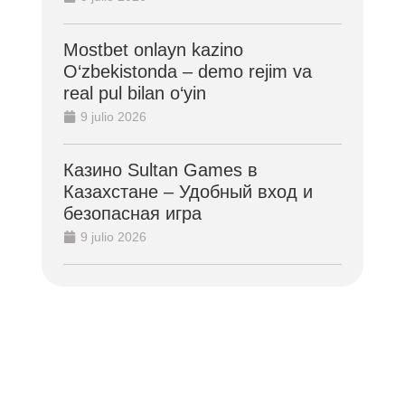
Mostbet onlayn kazino
O‘zbekistonda – demo rejim va
real pul bilan o‘yin
9 julio 2026
Казино Sultan Games в
Казахстане – Удобный вход и
безопасная игра
9 julio 2026