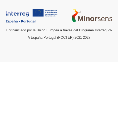
Cofinanciado por la Unión Europea a través del Programa Interreg VI-
A España-Portugal (POCTEP) 2021-2027