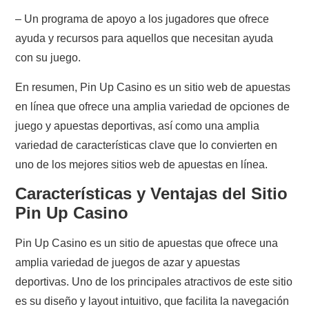
– Un programa de apoyo a los jugadores que ofrece
ayuda y recursos para aquellos que necesitan ayuda
con su juego.
En resumen, Pin Up Casino es un sitio web de apuestas
en línea que ofrece una amplia variedad de opciones de
juego y apuestas deportivas, así como una amplia
variedad de características clave que lo convierten en
uno de los mejores sitios web de apuestas en línea.
Características y Ventajas del Sitio
Pin Up Casino
Pin Up Casino es un sitio de apuestas que ofrece una
amplia variedad de juegos de azar y apuestas
deportivas. Uno de los principales atractivos de este sitio
es su diseño y layout intuitivo, que facilita la navegación