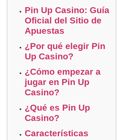
Pin Up Casino: Guía
Oficial del Sitio de
Apuestas
¿Por qué elegir Pin
Up Casino?
¿Cómo empezar a
jugar en Pin Up
Casino?
¿Qué es Pin Up
Casino?
Características