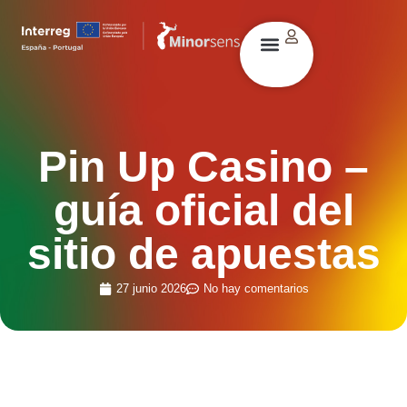
Pin Up Casino –
guía oficial del
sitio de apuestas
27 junio 2026
No hay comentarios