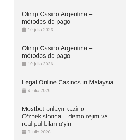
Olimp Casino Argentina –
métodos de pago
10 julio 2026
Olimp Casino Argentina –
métodos de pago
10 julio 2026
Legal Online Casinos in Malaysia
9 julio 2026
Mostbet onlayn kazino
O‘zbekistonda – demo rejim va
real pul bilan o‘yin
9 julio 2026