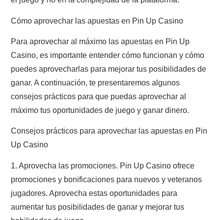
Cómo aprovechar las apuestas en Pin Up Casino
Para aprovechar al máximo las apuestas en Pin Up
Casino, es importante entender cómo funcionan y cómo
puedes aprovecharlas para mejorar tus posibilidades de
ganar. A continuación, te presentaremos algunos
consejos prácticos para que puedas aprovechar al
máximo tus oportunidades de juego y ganar dinero.
Consejos prácticos para aprovechar las apuestas en Pin
Up Casino
1. Aprovecha las promociones. Pin Up Casino ofrece
promociones y bonificaciones para nuevos y veteranos
jugadores. Aprovecha estas oportunidades para
aumentar tus posibilidades de ganar y mejorar tus