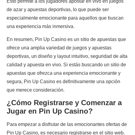
Esto permite a los jugadores apostar en vivo en juegos
de azar y apuestas deportivas, lo que puede ser
especialmente emocionante para aquellos que buscan
una experiencia más inmersiva.
En resumen, Pin Up Casino es un sitio de apuestas que
ofrece una amplia variedad de juegos y apuestas
deportivas, un diseño y layout intuitivo, seguridad de alta
calidad y apuesta en vivo. Si estás buscando un sitio de
apuestas que ofrezca una experiencia emocionante y
segura, Pin Up Casino es definitivamente una opción
que merece consideración.
¿Cómo Registrarse y Comenzar a
Jugar en Pin Up Casino?
Para empezar a disfrutar de las emocionantes ofertas de
Pin Up Casino, es necesario registrarse en el sitio web.