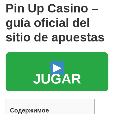
Pin Up Casino –
guía oficial del
sitio de apuestas
JUGAR
Содержимое