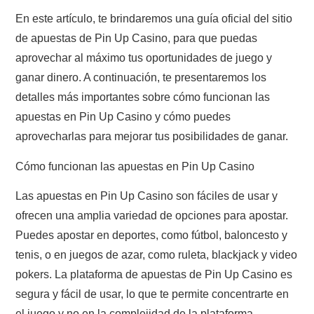
En este artículo, te brindaremos una guía oficial del sitio
de apuestas de Pin Up Casino, para que puedas
aprovechar al máximo tus oportunidades de juego y
ganar dinero. A continuación, te presentaremos los
detalles más importantes sobre cómo funcionan las
apuestas en Pin Up Casino y cómo puedes
aprovecharlas para mejorar tus posibilidades de ganar.
Cómo funcionan las apuestas en Pin Up Casino
Las apuestas en Pin Up Casino son fáciles de usar y
ofrecen una amplia variedad de opciones para apostar.
Puedes apostar en deportes, como fútbol, baloncesto y
tenis, o en juegos de azar, como ruleta, blackjack y video
pokers. La plataforma de apuestas de Pin Up Casino es
segura y fácil de usar, lo que te permite concentrarte en
el juego y no en la complejidad de la plataforma.