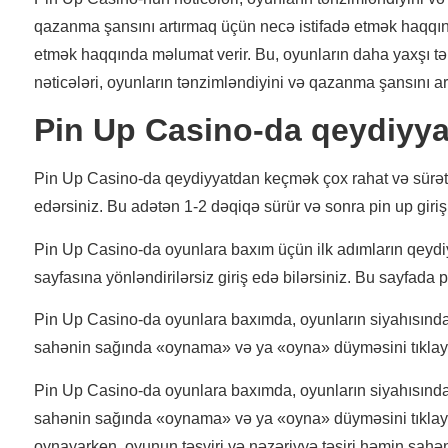
qazanma şansını artırmaq üçün necə istifadə etmək haqqın
etmək haqqında məlumat verir. Bu, oyunların daha yaxşı t
nəticələri, oyunların tənzimləndiyini və qazanma şansını a
Pin Up Casino-da qeydiyy
Pin Up Casino-da qeydiyyatdan keçmək çox rahat və sürətli
edərsiniz. Bu adətən 1-2 dəqiqə sürür və sonra pin up giriş 
Pin Up Casino-da oyunlara baxım üçün ilk adımların qeydi
sayfasına yönləndirilərsiz giriş edə bilərsiniz. Bu sayfada pi
Pin Up Casino-da oyunlara baxımda, oyunların siyahısınd
sahənin sağında «oynama» və ya «oyna» düyməsini tıklaya 
Pin Up Casino-da oyunlara baxımda, oyunların siyahısınd
sahənin sağında «oynama» və ya «oyna» düyməsini tıklaya 
oynayarken, oyunun təsviri və nəzəriyyə təsiri həmin sahən