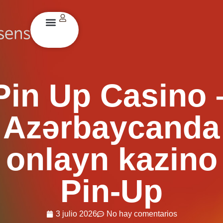
Pin Up Casino 
Azərbaycanda
onlayn kazino
Pin-Up
3 julio 2026
No hay comentarios