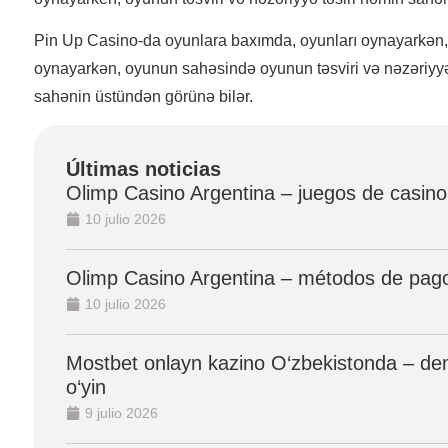
Pin Up Casino-da oyunlara baxımda, oyunları oynayarkən,
oynayarkən, oyunun sahəsində oyunun təsviri və nəzəriyyə
sahənin üstündən görünə bilər.
Últimas noticias
Olimp Casino Argentina – juegos de casino
10 julio 2026
Olimp Casino Argentina – métodos de pag
10 julio 2026
Mostbet onlayn kazino O‘zbekistonda – demo
o‘yin
9 julio 2026