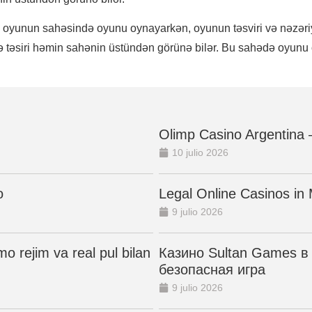
 oyunun sahəsində oyunu oynayarkən, oyunun təsviri və nəzəriy
 təsiri həmin sahənin üstündən görünə bilər. Bu sahədə oyunu o
Olimp Casino Argentina
10 julio 2026
o
Legal Online Casinos in 
9 julio 2026
 rejim va real pul bilan
Казино Sultan Games в
безопасная игра
9 julio 2026