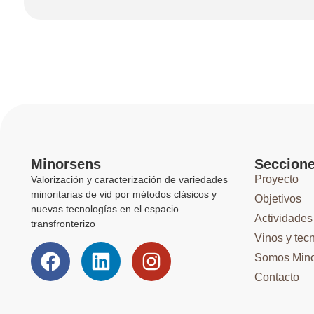
Minorsens
Seccion
Proyecto
Valorización y caracterización de variedades
minoritarias de vid por métodos clásicos y
Objetivos
nuevas tecnologías en el espacio
Actividades
transfronterizo
Vinos y tec
Somos Min
Contacto