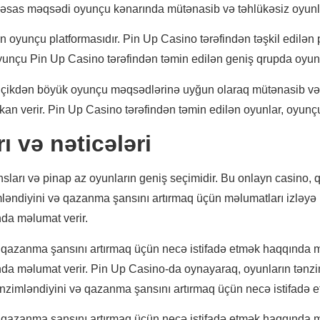
sas məqsədi oyunçu kənarında mütənasib və təhlükəsiz oyunla
yunçu platformasıdır. Pin Up Casino tərəfindən təşkil edilən pi
oyunçu Pin Up Casino tərəfindən təmin edilən geniş qrupda oyunl
çikdən böyük oyunçu məqsədlərinə uyğun olaraq mütənasib və tə
an verir. Pin Up Casino tərəfindən təmin edilən oyunlar, oyun
 və nəticələri
ları və pinap az oyunların geniş seçimidir. Bu onlayn casino, 
əndiyini və qazanma şansını artırmaq üçün məlumatları izləyə bi
da məlumat verir.
ə qazanma şansını artırmaq üçün necə istifadə etmək haqqında mə
da məlumat verir. Pin Up Casino-da oynayaraq, oyunların tənzi
ənzimləndiyini və qazanma şansını artırmaq üçün necə istifadə 
ə qazanma şansını artırmaq üçün necə istifadə etmək haqqında mə