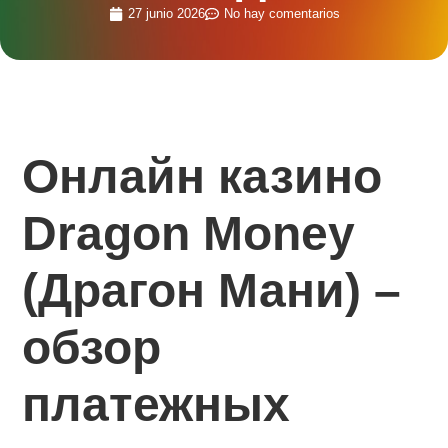
27 junio 2026
No hay comentarios
Онлайн казино
Dragon Money
(Драгон Мани) –
обзор
платежных