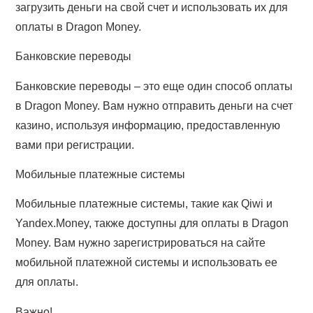
загрузить деньги на свой счет и использовать их для
оплаты в Dragon Money.
Банковские переводы
Банковские переводы – это еще один способ оплаты
в Dragon Money. Вам нужно отправить деньги на счет
казино, используя информацию, предоставленную
вами при регистрации.
Мобильные платежные системы
Мобильные платежные системы, такие как Qiwi и
Yandex.Money, также доступны для оплаты в Dragon
Money. Вам нужно зарегистрироваться на сайте
мобильной платежной системы и использовать ее
для оплаты.
Важно!