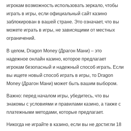
игрокам возможность использовать зеркало, чтобы
играть в игры, если официальный сайт казино
заблокирован в вашей стране. Это означает, что вы
можете играть в игры, не зависящими от местных
ограничений.
В целом, Dragon Money (Драгон Мани) – это
надежное онлайн казино, которое предлагает
игрокам безопасный и надежный способ играть. Если
вы ищете новый способ играть в игры, то Dragon
Money (Драгон Мани) может быть вашим выбором.
Важно: перед началом игры, убедитесь, что вы
знакомы с условиями и правилами казино, а также с
платежными методами, которые предлагает.
Никогда не играйте в казино, если вы не достигли 18