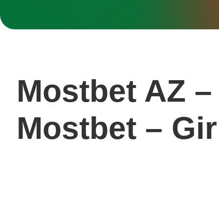
Mostbet AZ –
Mostbet – Gir