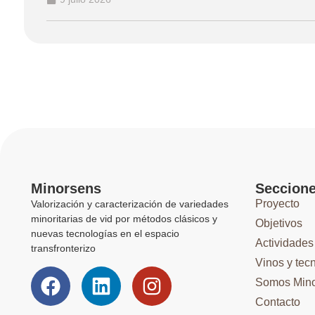
Minorsens
Seccion
Proyecto
Valorización y caracterización de variedades
minoritarias de vid por métodos clásicos y
Objetivos
nuevas tecnologías en el espacio
Actividades
transfronterizo
Vinos y tec
Somos Min
Contacto