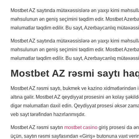
Mostbet AZ saytında mütəxəssislərə ən yaxşı kimi məhsulla
məhsulunun ən geniş seçimini təqdim edir. Mostbet Azerbay
məlumatlar təqdim edilir. Bu sayt, Azerbaycanlıq mütəxəss
Mostbet AZ saytında mütəxəssislərə ən yaxşı kimi məhsulla
məhsulunun ən geniş seçimini təqdim edir. Mostbet Azerbay
məlumatlar təqdim edilir. Bu sayt, Azerbaycanlıq mütəxəss
Mostbet AZ rəsmi saytı ha
Mostbet AZ rəsmi saytı, bukmek ve kazino xidmətlərindən i
altına gəlir. Mostbet AZ qeydiyyat prosesini ən kolay şəkild
digər məlumatları daxil edin. Qeydiyyat prosesi əksər zama
veb sayt tərəfindən hazırlanmışdır.
Mostbet AZ rəsmi saytın
mostbet casino
giriş prosesi da ən
üçün, saytın rəsmi sayfasından «Giriş» butonuna vaxt verin və