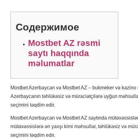
Содержимое
Mostbet AZ rəsmi
saytı haqqında
məlumatlar
Mostbet Azerbaycan və Mostbet AZ – bukmeker və kazino şir
Azerbaycanın təhlükəsiz və müraciətçilərə uyğun məhsullar
seçimini təqdim edir.
Mostbet Azerbaycan və Mostbet AZ saytında mütəxəssislərə 
mütəxəssislərə ən yaxşı kimi məhsullar, təhlükəsiz və mür
seçimini təqdim edir.