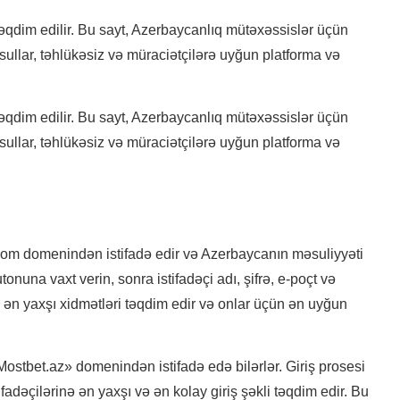
əqdim edilir. Bu sayt, Azerbaycanlıq mütəxəssislər üçün
llar, təhlükəsiz və müraciətçilərə uyğun platforma və
əqdim edilir. Bu sayt, Azerbaycanlıq mütəxəssislər üçün
llar, təhlükəsiz və müraciətçilərə uyğun platforma və
.com domenindən istifadə edir və Azerbaycanın məsuliyyəti
onuna vaxt verin, sonra istifadəçi adı, şifrə, e-poçt və
ə ən yaxşı xidmətləri təqdim edir və onlar üçün ən uyğun
Mostbet.az» domenindən istifadə edə bilərlər. Giriş prosesi
fadəçilərinə ən yaxşı və ən kolay giriş şəkli təqdim edir. Bu