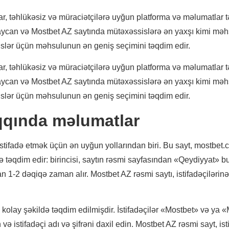
r, təhlükəsiz və müraciətçilərə uyğun platforma və məlumatlar t
can və Mostbet AZ saytında mütəxəssislərə ən yaxşı kimi məhsu
islər üçün məhsulunun ən geniş seçimini təqdim edir.
r, təhlükəsiz və müraciətçilərə uyğun platforma və məlumatlar t
can və Mostbet AZ saytında mütəxəssislərə ən yaxşı kimi məhsu
islər üçün məhsulunun ən geniş seçimini təqdim edir.
qqında məlumatlar
stifadə etmək üçün ən uyğun yollarından biri. Bu sayt, mostbet
ə təqdim edir: birincisi, saytın rəsmi sayfasından «Qeydiyyat» but
n 1-2 dəqiqə zaman alır. Mostbet AZ rəsmi saytı, istifadəçilərin
 kolay şəkildə təqdim edilmişdir. İstifadəçilər «Mostbet» və ya «
 istifadəçi adı və şifrəni daxil edin. Mostbet AZ rəsmi sayt, isti