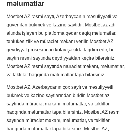
məlumatlar
Mostbet AZ rəsmi saytı, Azerbaycanın məsuliyyətli və
güvenilən bukmek ve kazino saytıdır. Mostbet.az adı
altında işləyen bu platforma qədər dəqiq məlumatlar,
təhlükəsizlik və müraciət məkanı verilir. Mostbet AZ
qeydiyyat prosesini ən kolay şəkildə təqdim edir, bu
saytın rəsmi saytında qeydiyyatdan keçirə bilərsiniz.
Mostbet AZ rəsmi saytında müraciət məkanı, məlumatlar,
və təkliflər haqqında məlumatlar tapa bilərsiniz.
Mostbet AZ, Azerbaycanın çox saylı və məsuliyyətli
bukmek və kazino saytlarından biridir. Mostbet.az
saytında müraciət məkanı, məlumatlar, və təkliflər
haqqında məlumatlar tapa bilərsiniz. Mostbet AZ rəsmi
saytında müraciət məkanı, məlumatlar, və təkliflər
haqqında məlumatlar tapa bilərsiniz. Mostbet AZ,