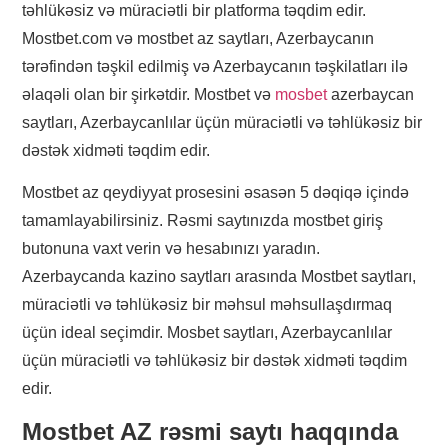
təhlükəsiz və müraciətli bir platforma təqdim edir.
Mostbet.com və mostbet az saytları, Azerbaycanın
tərəfindən təşkil edilmiş və Azerbaycanın təşkilatları ilə
əlaqəli olan bir şirkətdir. Mostbet və
mosbet
azerbaycan
saytları, Azerbaycanlılar üçün müraciətli və təhlükəsiz bir
dəstək xidməti təqdim edir.
Mostbet az qeydiyyat prosesini əsasən 5 dəqiqə içində
tamamlayabilirsiniz. Rəsmi saytınızda mostbet giriş
butonuna vaxt verin və hesabınızı yaradın.
Azerbaycanda kazino saytları arasında Mostbet saytları,
müraciətli və təhlükəsiz bir məhsul məhsullaşdırmaq
üçün ideal seçimdir. Mosbet saytları, Azerbaycanlılar
üçün müraciətli və təhlükəsiz bir dəstək xidməti təqdim
edir.
Mostbet AZ rəsmi saytı haqqında