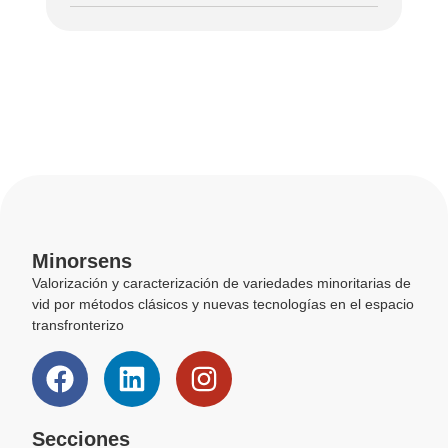
Minorsens
Valorización y caracterización de variedades minoritarias de
vid por métodos clásicos y nuevas tecnologías en el espacio
transfronterizo
Secciones