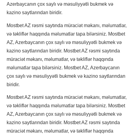
Azerbaycanın çox saylı və məsuliyyətli bukmek və
kazino saytlarından biridir.
Mostbet AZ rəsmi saytında müraciət məkanı, məlumatlar,
və təkliflər haqqında məlumatlar tapa bilərsiniz. Mostbet
AZ, Azerbaycanın çox saylı və məsuliyyətli bukmek və
kazino saytlarından biridir. Mostbet AZ rəsmi saytında
müraciət məkanı, məlumatlar, və təkliflər haqqında
məlumatlar tapa bilərsiniz. Mostbet AZ, Azerbaycanın
çox saylı və məsuliyyətli bukmek və kazino saytlarından
biridir.
Mostbet AZ rəsmi saytında müraciət məkanı, məlumatlar,
və təkliflər haqqında məlumatlar tapa bilərsiniz. Mostbet
AZ, Azerbaycanın çox saylı və məsuliyyətli bukmek və
kazino saytlarından biridir. Mostbet AZ rəsmi saytında
müraciət məkanı, məlumatlar, və təkliflər haqqında