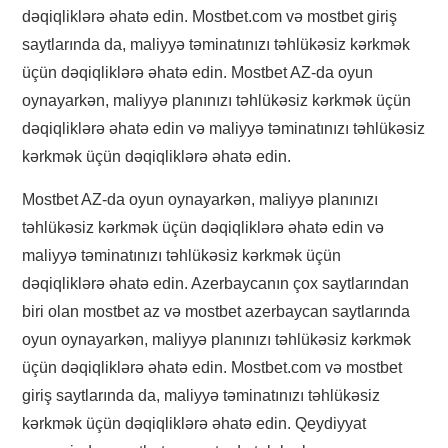
dəqiqliklərə əhatə edin. Mostbet.com və mostbet giriş
saytlarında da, maliyyə təminatınızı təhlükəsiz kərkmək
üçün dəqiqliklərə əhatə edin. Mostbet AZ-da oyun
oynayarkən, maliyyə planınızı təhlükəsiz kərkmək üçün
dəqiqliklərə əhatə edin və maliyyə təminatınızı təhlükəsiz
kərkmək üçün dəqiqliklərə əhatə edin.
Mostbet AZ-da oyun oynayarkən, maliyyə planınızı
təhlükəsiz kərkmək üçün dəqiqliklərə əhatə edin və
maliyyə təminatınızı təhlükəsiz kərkmək üçün
dəqiqliklərə əhatə edin. Azerbaycanın çox saytlarından
biri olan mostbet az və mostbet azerbaycan saytlarında
oyun oynayarkən, maliyyə planınızı təhlükəsiz kərkmək
üçün dəqiqliklərə əhatə edin. Mostbet.com və mostbet
giriş saytlarında da, maliyyə təminatınızı təhlükəsiz
kərkmək üçün dəqiqliklərə əhatə edin. Qeydiyyat