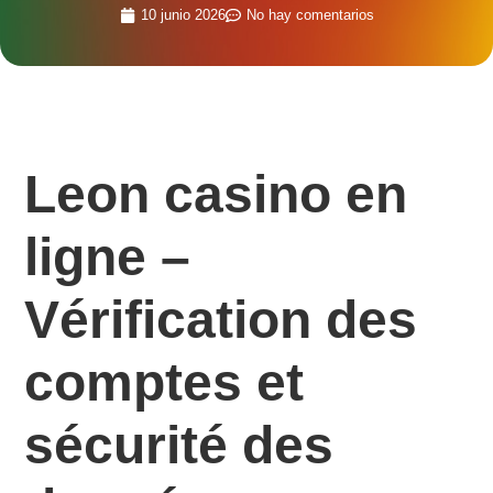
10 junio 2026
No hay comentarios
Leon casino en
ligne –
Vérification des
comptes et
sécurité des