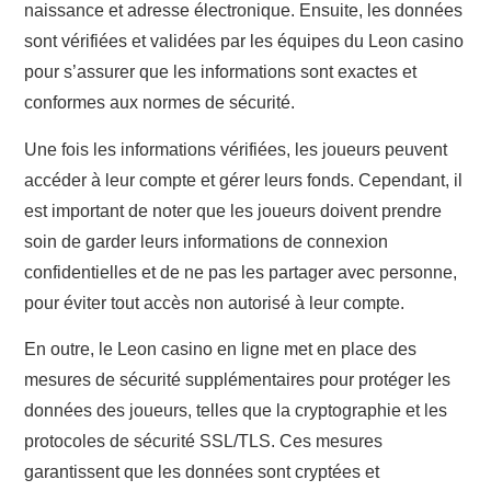
naissance et adresse électronique. Ensuite, les données
sont vérifiées et validées par les équipes du Leon casino
pour s’assurer que les informations sont exactes et
conformes aux normes de sécurité.
Une fois les informations vérifiées, les joueurs peuvent
accéder à leur compte et gérer leurs fonds. Cependant, il
est important de noter que les joueurs doivent prendre
soin de garder leurs informations de connexion
confidentielles et de ne pas les partager avec personne,
pour éviter tout accès non autorisé à leur compte.
En outre, le Leon casino en ligne met en place des
mesures de sécurité supplémentaires pour protéger les
données des joueurs, telles que la cryptographie et les
protocoles de sécurité SSL/TLS. Ces mesures
garantissent que les données sont cryptées et