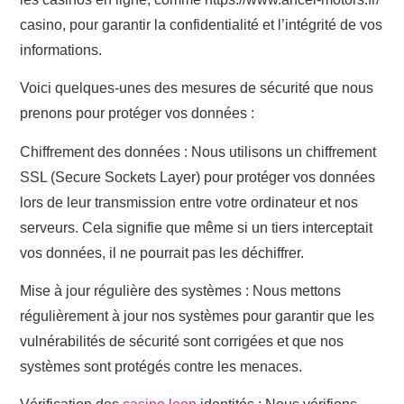
casino, pour garantir la confidentialité et l’intégrité de vos
informations.
Voici quelques-unes des mesures de sécurité que nous
prenons pour protéger vos données :
Chiffrement des données : Nous utilisons un chiffrement
SSL (Secure Sockets Layer) pour protéger vos données
lors de leur transmission entre votre ordinateur et nos
serveurs. Cela signifie que même si un tiers interceptait
vos données, il ne pourrait pas les déchiffrer.
Mise à jour régulière des systèmes : Nous mettons
régulièrement à jour nos systèmes pour garantir que les
vulnérabilités de sécurité sont corrigées et que nos
systèmes sont protégés contre les menaces.