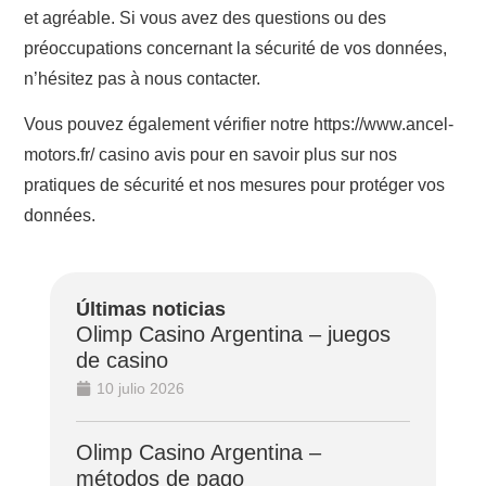
et agréable. Si vous avez des questions ou des
préoccupations concernant la sécurité de vos données,
n’hésitez pas à nous contacter.
Vous pouvez également vérifier notre https://www.ancel-
motors.fr/ casino avis pour en savoir plus sur nos
pratiques de sécurité et nos mesures pour protéger vos
données.
Últimas noticias
Olimp Casino Argentina – juegos
de casino
10 julio 2026
Olimp Casino Argentina –
métodos de pago