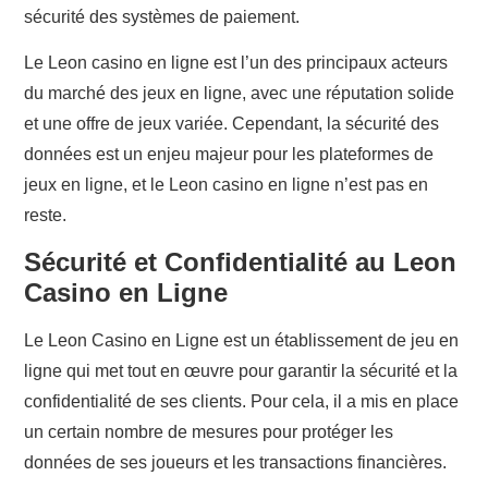
sécurité des systèmes de paiement.
Le Leon casino en ligne est l’un des principaux acteurs
du marché des jeux en ligne, avec une réputation solide
et une offre de jeux variée. Cependant, la sécurité des
données est un enjeu majeur pour les plateformes de
jeux en ligne, et le Leon casino en ligne n’est pas en
reste.
Sécurité et Confidentialité au Leon
Casino en Ligne
Le Leon Casino en Ligne est un établissement de jeu en
ligne qui met tout en œuvre pour garantir la sécurité et la
confidentialité de ses clients. Pour cela, il a mis en place
un certain nombre de mesures pour protéger les
données de ses joueurs et les transactions financières.