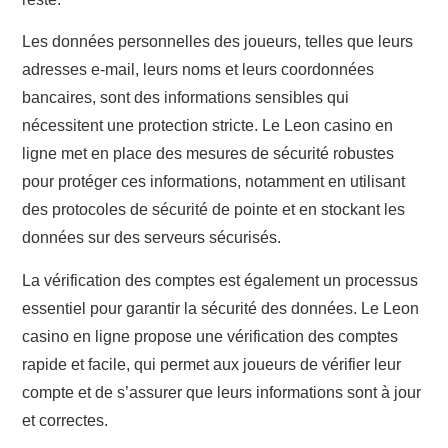
Les données personnelles des joueurs, telles que leurs
adresses e-mail, leurs noms et leurs coordonnées
bancaires, sont des informations sensibles qui
nécessitent une protection stricte. Le Leon casino en
ligne met en place des mesures de sécurité robustes
pour protéger ces informations, notamment en utilisant
des protocoles de sécurité de pointe et en stockant les
données sur des serveurs sécurisés.
La vérification des comptes est également un processus
essentiel pour garantir la sécurité des données. Le Leon
casino en ligne propose une vérification des comptes
rapide et facile, qui permet aux joueurs de vérifier leur
compte et de s’assurer que leurs informations sont à jour
et correctes.