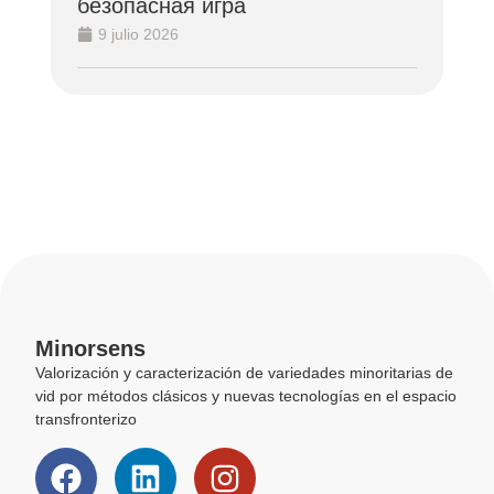
безопасная игра
9 julio 2026
Minorsens
Valorización y caracterización de variedades minoritarias de
vid por métodos clásicos y nuevas tecnologías en el espacio
transfronterizo