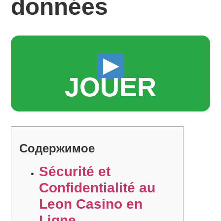
données
JOUER
Содержимое
Sécurité et
Confidentialité au
Leon Casino en
Ligne