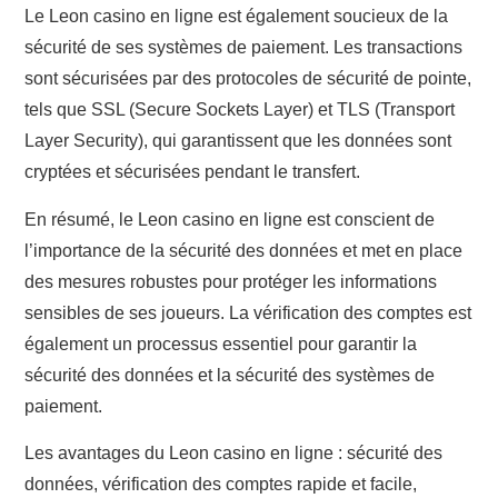
Le Leon casino en ligne est également soucieux de la
sécurité de ses systèmes de paiement. Les transactions
sont sécurisées par des protocoles de sécurité de pointe,
tels que SSL (Secure Sockets Layer) et TLS (Transport
Layer Security), qui garantissent que les données sont
cryptées et sécurisées pendant le transfert.
En résumé, le Leon casino en ligne est conscient de
l’importance de la sécurité des données et met en place
des mesures robustes pour protéger les informations
sensibles de ses joueurs. La vérification des comptes est
également un processus essentiel pour garantir la
sécurité des données et la sécurité des systèmes de
paiement.
Les avantages du Leon casino en ligne : sécurité des
données, vérification des comptes rapide et facile,