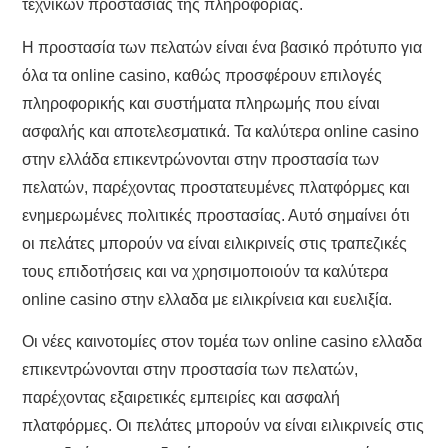
τεχνικών προστασίας της πληροφορίας.
Η προστασία των πελατών είναι ένα βασικό πρότυπο για
όλα τα online casino, καθώς προσφέρουν επιλογές
πληροφορικής και συστήματα πληρωμής που είναι
ασφαλής και αποτελεσματικά. Τα καλύτερα online casino
στην ελλάδα επικεντρώνονται στην προστασία των
πελατών, παρέχοντας προστατευμένες πλατφόρμες και
ενημερωμένες πολιτικές προστασίας. Αυτό σημαίνει ότι
οι πελάτες μπορούν να είναι ειλικρινείς στις τραπεζικές
τους επιδοτήσεις και να χρησιμοποιούν τα καλύτερα
online casino στην ελλαδα με ειλικρίνεια και ευελιξία.
Οι νέες καινοτομίες στον τομέα των online casino ελλαδα
επικεντρώνονται στην προστασία των πελατών,
παρέχοντας εξαιρετικές εμπειρίες και ασφαλή
πλατφόρμες. Οι πελάτες μπορούν να είναι ειλικρινείς στις