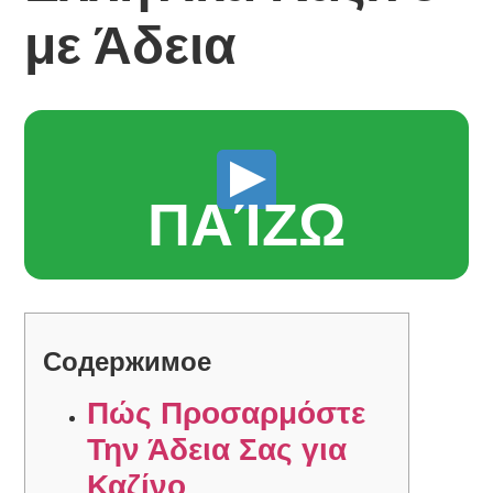
με Άδεια
ΠΑΊΖΩ
Содержимое
Πώς Προσαρμόστε
Την Άδεια Σας για
Καζίνο