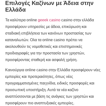
Επιλογές Καζίνων με Άδεια στην
Ελλάδα
Τα καλύτερα online
geeek casino
casino στην ελλάδα
προσφέρουν υπηρεσίες με άδεια, επικύρωση και
σταδιακή επιβλήσεια των κανόνων προστασίας των
καταναλωτών. Ολα τα online casino πρέπει να
ακολουθούν τις νομοθετικές και επιστημονικές
προδιαγραφές για την προστασία των χρηστών,
προσφέροντας σταθερή και ασφαλή χρήση.
Καινούργια online casino στην Ελλάδα προσφέρουν νέες
εμπειρίες και προτεραιότητες, όπως νέες
προγραμματισμένες παιχνίδια, ειδικές προσφορές και
προσωπική υποστήριξη. Αυτά τα νέα καζίνο
αναπτύσσονται με βάση τις ανάγκες των χρηστών και
προσφέρουν πιο αναπτυξιακές εμπειρίες.