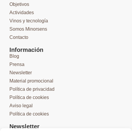
Objetivos
Actividades
Vinos y tecnología
Somos Minorsens
Contacto
Información
Blog
Prensa
Newsletter
Material promocional
Política de privacidad
Política de cookies
Aviso legal
Política de cookies
Newsletter