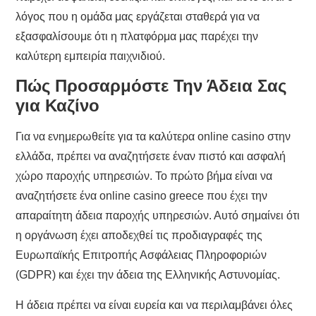
λόγος που η ομάδα μας εργάζεται σταθερά για να
εξασφαλίσουμε ότι η πλατφόρμα μας παρέχει την
καλύτερη εμπειρία παιχνιδιού.
Πώς Προσαρμόστε Την Άδεια Σας
για Καζίνο
Για να ενημερωθείτε για τα καλύτερα online casino στην
ελλάδα, πρέπει να αναζητήσετε έναν πιστό και ασφαλή
χώρο παροχής υπηρεσιών. Το πρώτο βήμα είναι να
αναζητήσετε ένα online casino greece που έχει την
απαραίτητη άδεια παροχής υπηρεσιών. Αυτό σημαίνει ότι
η οργάνωση έχει αποδεχθεί τις προδιαγραφές της
Ευρωπαϊκής Επιτροπής Ασφάλειας Πληροφοριών
(GDPR) και έχει την άδεια της Ελληνικής Αστυνομίας.
Η άδεια πρέπει να είναι ευρεία και να περιλαμβάνει όλες