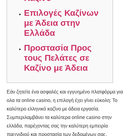
Επιλογές Καζίνων
με Άδεια στην
Ελλάδα
Προστασία Προς
τους Πελάτες σε
Καζίνο με Άδεια
Εάν ζητείτε ένα ασφαλές και εγγυημένο πλατφόρμα για
ολα τα online casino, η επιλογή έχει γίνει εύκολη: Το
καλύτερο ελληνικό καζίνο με άδεια εργασία.
Συμπεριλαμβάνει τα καλύτερα online casino στην
ελλάδα, παρέχοντας σας την καλύτερη εμπειρία
παιχνιδιού και προστασία των δεδομένων σας.