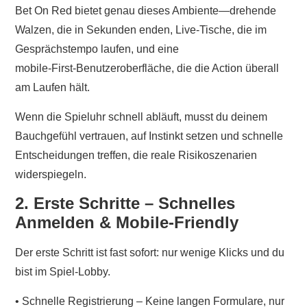
Bet On Red bietet genau dieses Ambiente—drehende
Walzen, die in Sekunden enden, Live-Tische, die im
Gesprächstempo laufen, und eine
mobile‑First‑Benutzeroberfläche, die die Action überall
am Laufen hält.
Wenn die Spieluhr schnell abläuft, musst du deinem
Bauchgefühl vertrauen, auf Instinkt setzen und schnelle
Entscheidungen treffen, die reale Risikoszenarien
widerspiegeln.
2. Erste Schritte – Schnelles
Anmelden & Mobile‑Friendly
Der erste Schritt ist fast sofort: nur wenige Klicks und du
bist im Spiel‑Lobby.
•
Schnelle Registrierung
– Keine langen Formulare, nur