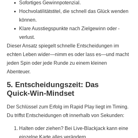
Sofortiges Gewinnpotenzial.
Hochvolatilitätstitel, die schnell das Glück wenden
können.
Klare Ausstiegspunkte nach Zielgewinn oder -
verlust.
Dieser Ansatz spiegelt schnelle Entscheidungen im
echten Leben wider—nimm es oder lass es—und macht
jeden Spin oder jede Runde zu einem kleinen
Abenteuer.
5. Entscheidungszeit: Das
Quick‑Win‑Mindset
Der Schlüssel zum Erfolg im Rapid Play liegt im Timing.
Du triffst Entscheidungen oft innerhalb von Sekunden:
Halten oder ziehen?
Bei Live‑Blackjack kann eine
einzelne Karte alles verändern.