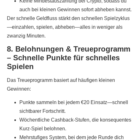
Keine Mindestauszahlung bei Crypto
, sodass du
auch bei kleinen Gewinnen sofort abheben kannst.
Der schnelle Geldfluss stärkt den schnellen Spielzyklus
—einzahlen, spielen, abheben—alles in weniger als
zwanzig Minuten.
8. Belohnungen & Treueprogramm
– Schnelle Punkte für schnelles
Spielen
Das Treueprogramm basiert auf häufigen kleinen
Gewinnen:
Punkte sammeln bei jedem €20 Einsatz—schnell
sichtbarer Fortschritt.
Wöchentliche Cashback‑Stufen, die konsequentes
Kurz‑Spiel belohnen.
Mehrstufiges System, bei dem jede Runde dich