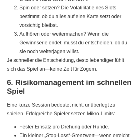
Spin oder setzen?
Die Volatilität eines Slots
bestimmt, ob du alles auf eine Karte setzt oder
vorsichtig bleibst.
Aufhören oder weitermachen?
Wenn die
Gewinnserie endet, musst du entscheiden, ob du
sie noch weiterjagen willst.
Je schneller die Entscheidung, desto lebendiger fühlt
sich das Spiel an—keine Zeit für Zögern.
6. Risikomanagement im schnellen
Spiel
Eine kurze Session bedeutet nicht, unüberlegt zu
spielen. Erfolgreiche Spieler setzen Mikro‑Limits:
Fester Einsatz pro Drehung oder Runde
.
Ein kleiner „Stop‑Loss“‑Grenzwert—wenn erreicht,