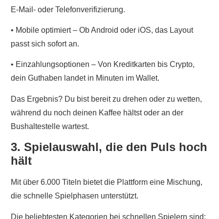
E‑Mail- oder Telefonverifizierung.
•
Mobile optimiert
– Ob Android oder iOS, das Layout
passt sich sofort an.
•
Einzahlungsoptionen
– Von Kreditkarten bis Crypto,
dein Guthaben landet in Minuten im Wallet.
Das Ergebnis? Du bist bereit zu drehen oder zu wetten,
während du noch deinen Kaffee hältst oder an der
Bushaltestelle wartest.
3. Spielauswahl, die den Puls hoch
hält
Mit über 6.000 Titeln bietet die Plattform eine Mischung,
die schnelle Spielphasen unterstützt.
Die beliebtesten Kategorien bei schnellen Spielern sind: