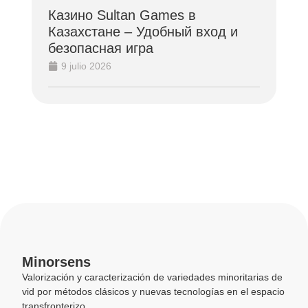
Казино Sultan Games в
Казахстане – Удобный вход и
безопасная игра
9 julio 2026
Minorsens
Valorización y caracterización de variedades minoritarias de
vid por métodos clásicos y nuevas tecnologías en el espacio
transfronterizo