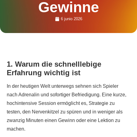
Gewinne
6 junio 2026
1. Warum die schnelllebige
Erfahrung wichtig ist
In der heutigen Welt unterwegs sehnen sich Spieler
nach Adrenalin und sofortiger Befriedigung. Eine kurze,
hochintensive Session ermöglicht es, Strategie zu
testen, den Nervenkitzel zu spüren und in weniger als
zwanzig Minuten einen Gewinn oder eine Lektion zu
machen.