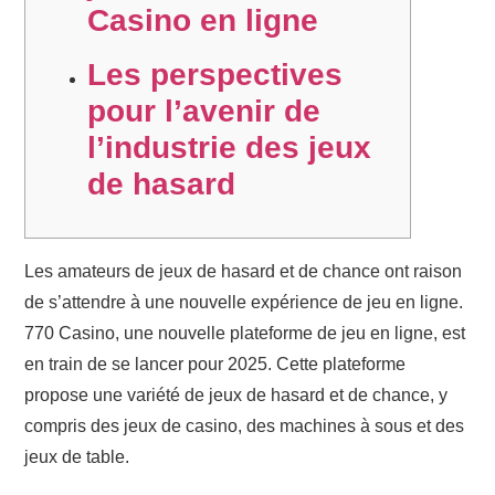
Casino en ligne
Les perspectives
pour l’avenir de
l’industrie des jeux
de hasard
Les amateurs de jeux de hasard et de chance ont raison
de s’attendre à une nouvelle expérience de jeu en ligne.
770 Casino, une nouvelle plateforme de jeu en ligne, est
en train de se lancer pour 2025. Cette plateforme
propose une variété de jeux de hasard et de chance, y
compris des jeux de casino, des machines à sous et des
jeux de table.