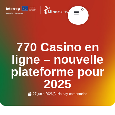
770 Casino en
ligne – nouvelle
plateforme pour
2025
27 junio 2026
No hay comentarios