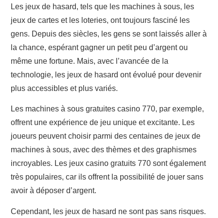
Les jeux de hasard, tels que les machines à sous, les
jeux de cartes et les loteries, ont toujours fasciné les
gens. Depuis des siècles, les gens se sont laissés aller à
la chance, espérant gagner un petit peu d’argent ou
même une fortune. Mais, avec l’avancée de la
technologie, les jeux de hasard ont évolué pour devenir
plus accessibles et plus variés.
Les machines à sous gratuites casino 770, par exemple,
offrent une expérience de jeu unique et excitante. Les
joueurs peuvent choisir parmi des centaines de jeux de
machines à sous, avec des thèmes et des graphismes
incroyables. Les jeux casino gratuits 770 sont également
très populaires, car ils offrent la possibilité de jouer sans
avoir à déposer d’argent.
Cependant, les jeux de hasard ne sont pas sans risques.