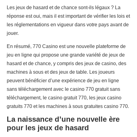
Les jeux de hasard et de chance sont-ils légaux ? La
réponse est oui, mais il est important de vérifier les lois et
les réglementations en vigueur dans votre pays avant de
jouer.
En résumé, 770 Casino est une nouvelle plateforme de
jeu en ligne qui propose une grande variété de jeux de
hasard et de chance, y compris des jeux de casino, des
machines à sous et des jeux de table. Les joueurs
peuvent bénéficier d’une expérience de jeu en ligne
sans téléchargement avec le casino 770 gratuit sans
téléchargement, le casino gratuit 770, les jeux casino
gratuits 770 et les machines à sous gratuites casino 770.
La naissance d’une nouvelle ère
pour les jeux de hasard