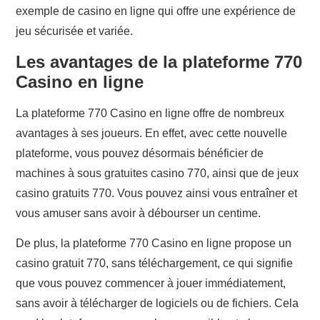
exemple de casino en ligne qui offre une expérience de
jeu sécurisée et variée.
Les avantages de la plateforme 770
Casino en ligne
La plateforme 770 Casino en ligne offre de nombreux
avantages à ses joueurs. En effet, avec cette nouvelle
plateforme, vous pouvez désormais bénéficier de
machines à sous gratuites casino 770, ainsi que de jeux
casino gratuits 770. Vous pouvez ainsi vous entraîner et
vous amuser sans avoir à débourser un centime.
De plus, la plateforme 770 Casino en ligne propose un
casino gratuit 770, sans téléchargement, ce qui signifie
que vous pouvez commencer à jouer immédiatement,
sans avoir à télécharger de logiciels ou de fichiers. Cela