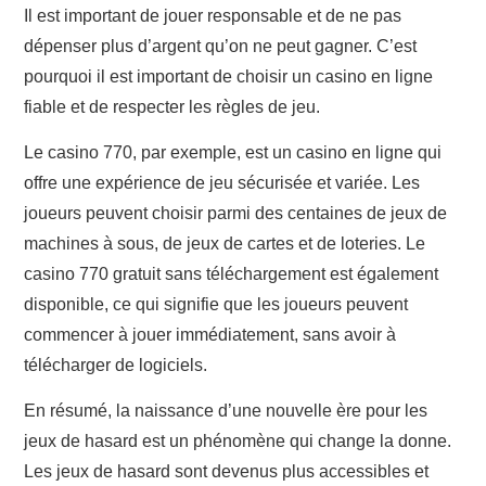
Il est important de jouer responsable et de ne pas
dépenser plus d’argent qu’on ne peut gagner. C’est
pourquoi il est important de choisir un casino en ligne
fiable et de respecter les règles de jeu.
Le casino 770, par exemple, est un casino en ligne qui
offre une expérience de jeu sécurisée et variée. Les
joueurs peuvent choisir parmi des centaines de jeux de
machines à sous, de jeux de cartes et de loteries. Le
casino 770 gratuit sans téléchargement est également
disponible, ce qui signifie que les joueurs peuvent
commencer à jouer immédiatement, sans avoir à
télécharger de logiciels.
En résumé, la naissance d’une nouvelle ère pour les
jeux de hasard est un phénomène qui change la donne.
Les jeux de hasard sont devenus plus accessibles et