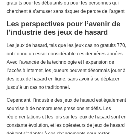
gratuits pour les débutants ou pour les personnes qui
cherchent à s’amuser sans risquer de perdre de l’argent.
Les perspectives pour l’avenir de
l’industrie des jeux de hasard
Les jeux de hasard, tels que les jeux casino gratuits 770,
ont connu un essor considérable ces dernières années.
Avec l’avancée de la technologie et l’expansion de
l’accès à internet, les joueurs peuvent désormais jouer à
des jeux de hasard en ligne, sans avoir à se déplacer
jusqu’à un casino traditionnel.
Cependant, l’industrie des jeux de hasard est également
soumise à de nombreuses pressions et défis. Les
réglementations et les lois sur les jeux de hasard sont en
constante évolution, et les opérateurs de jeux de hasard
doivent s’adapter à ces changements pour rester