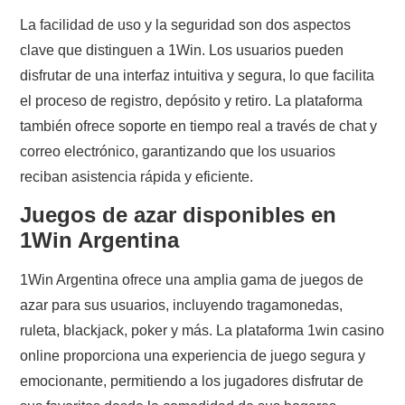
La facilidad de uso y la seguridad son dos aspectos
clave que distinguen a 1Win. Los usuarios pueden
disfrutar de una interfaz intuitiva y segura, lo que facilita
el proceso de registro, depósito y retiro. La plataforma
también ofrece soporte en tiempo real a través de chat y
correo electrónico, garantizando que los usuarios
reciban asistencia rápida y eficiente.
Juegos de azar disponibles en
1Win Argentina
1Win Argentina ofrece una amplia gama de juegos de
azar para sus usuarios, incluyendo tragamonedas,
ruleta, blackjack, poker y más. La plataforma 1win casino
online proporciona una experiencia de juego segura y
emocionante, permitiendo a los jugadores disfrutar de