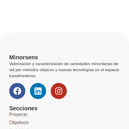
Minorsens
Valorización y caracterización de variedades minoritarias de
vid por métodos clásicos y nuevas tecnologías en el espacio
transfronterizo
Secciones
Proyecto
Objetivos