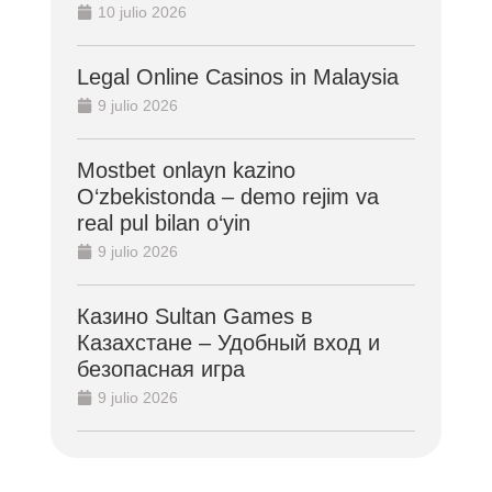
10 julio 2026
Legal Online Casinos in Malaysia
9 julio 2026
Mostbet onlayn kazino
O‘zbekistonda – demo rejim va
real pul bilan o‘yin
9 julio 2026
Казино Sultan Games в
Казахстане – Удобный вход и
безопасная игра
9 julio 2026