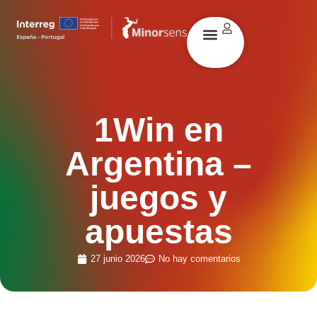
1Win en
Argentina –
juegos y
apuestas
27 junio 2026
No hay comentarios