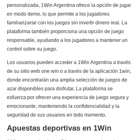
personalizada, 1Win Argentina ofrece la opción de jugar
en modo demo, lo que permite a los jugadores
familiarizarse con los juegos sin invertir dinero real. La
plataforma también proporciona una opción de juego
responsable, ayudando a los jugadores a mantener un
control sobre su juego.
Los usuarios pueden acceder a 1Win Argentina a través
de su sitio web one win o a través de la aplicación 1win,
donde encontrarán una amplia selección de juegos de
azar disponibles para disfrutar. La plataforma se
esfuerza por ofrecer una experiencia de juego segura y
emocionante, manteniendo la confidencialidad y la
seguridad de sus usuarios en todo momento.
Apuestas deportivas en 1Win