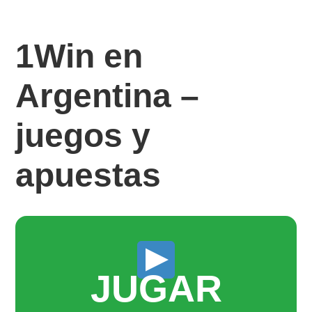
1Win en
Argentina –
juegos y
apuestas
JUGAR